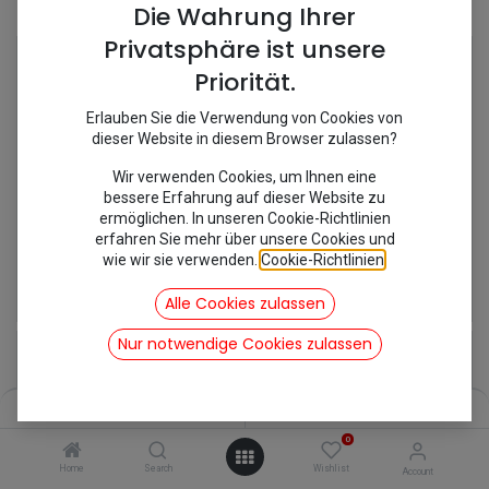
Shop
12 items found.
Die Wahrung Ihrer
Privatsphäre ist unsere
Priorität.
Erlauben Sie die Verwendung von Cookies von
dieser Website in diesem Browser zulassen?
Wir verwenden Cookies, um Ihnen eine
bessere Erfahrung auf dieser Website zu
ermöglichen. In unseren Cookie-Richtlinien
erfahren Sie mehr über unsere Cookies und
wie wir sie verwenden.
Cookie-Richtlinien
.
[545065] Bodenrand hinten
[548250C] Chromekeder Einfassung Scheibe
17,85
€
7,08
€
Alle Cookies zulassen
inkl. Mwst
inkl. Mwst
Nur notwendige Cookies zulassen
Filters
Name (A-Z)
0
Home
Search
Wishlist
Account