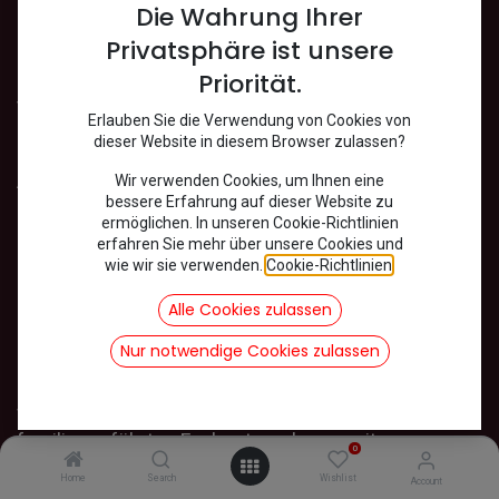
Die Wahrung Ihrer
Privatsphäre ist unsere
INFOS
Priorität.
Versand
Erlauben Sie die Verwendung von Cookies von
Datenschutz
dieser Website in diesem Browser zulassen?
Impressum
Wir verwenden Cookies, um Ihnen eine
AGB
bessere Erfahrung auf dieser Website zu
Kontakt
ermöglichen. In unseren Cookie-Richtlinien
Rückgabe und Widerruf von Ware
erfahren Sie mehr über unsere Cookies und
wie wir sie verwenden.
Cookie-Richtlinien
.
Bienvenue und herzlich willkommen!
Alle Cookies zulassen
Nur notwendige Cookies zulassen
Schön, dass Sie da sind. Unser Webshop bietet
hochwertige Ersatzteile für französische Klassiker
wie Citroën 2CV, Méhari, DS und andere Modelle. Als
familiengeführtes Fachunternehmen mit
0
langjähriger Erfahrung legen wir besonderen Wert
Home
Search
Wishlist
Account
auf Qualität, Originaltreue und fundierte Beratung.