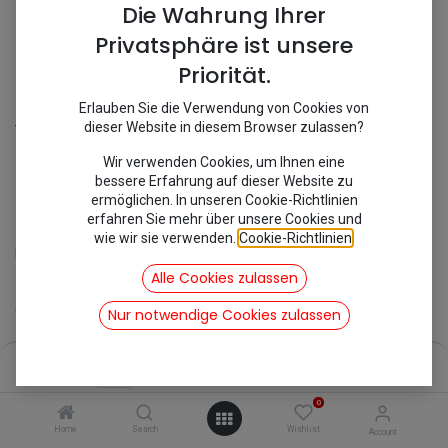
Die Wahrung Ihrer
Privatsphäre ist unsere
Priorität.
Erlauben Sie die Verwendung von Cookies von
Shop
Vorderachse
Bremssattel Neu
dieser Website in diesem Browser zulassen?
[281120S/MC631] Bremssattel
Wir verwenden Cookies, um Ihnen eine
bessere Erfahrung auf dieser Website zu
Neu
ermöglichen. In unseren Cookie-Richtlinien
erfahren Sie mehr über unsere Cookies und
wie wir sie verwenden.
Cookie-Richtlinien
.
Bremssattel LHM Neu
Alle Cookies zulassen
Geeignet für:
Nur notwendige Cookies zulassen
2CV6 07/1981-1990
Mehari 08/1978 - 1988
Price:
Add to Cart
Dyane 08/1978 - 1984
142,80
€
Acadiane 08/1978 - 1984
AMI
0
Home
Search
Wishlist
Account