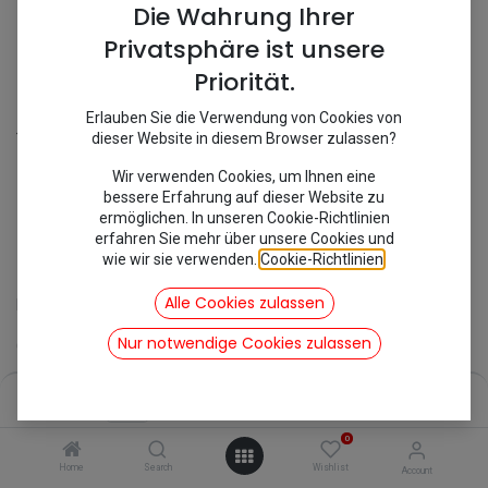
Die Wahrung Ihrer
Privatsphäre ist unsere
Priorität.
Erlauben Sie die Verwendung von Cookies von
Shop
Vorderachse
Reparatursatz Bremssattel
dieser Website in diesem Browser zulassen?
Wir verwenden Cookies, um Ihnen eine
bessere Erfahrung auf dieser Website zu
[281125] Reparatursatz
ermöglichen. In unseren Cookie-Richtlinien
Bremssattel
erfahren Sie mehr über unsere Cookies und
wie wir sie verwenden.
Cookie-Richtlinien
.
Alle Cookies zulassen
Reparatursatz Bremssattel
Nur notwendige Cookies zulassen
Geeigent für:
2CV6 07/1981 - 1990
Mehari 08/1978 - 1988
Price:
Add to Cart
Dyane 08/1979 - 1984
11,90
€
Acadiane 08/1978 - 1984
0
AMI6/8
Home
Search
Wishlist
Account