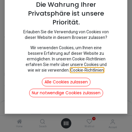
Die Wahrung Ihrer
Privatsphäre ist unsere
Priorität.
Erlauben Sie die Verwendung von Cookies von
Shop
Halteklammer Bremsklötze
dieser Website in diesem Browser zulassen?
[301202/MC1371] Halteklammer
Wir verwenden Cookies, um Ihnen eine
bessere Erfahrung auf dieser Website zu
Bremsklötze
ermöglichen. In unseren Cookie-Richtlinien
erfahren Sie mehr über unsere Cookies und
wie wir sie verwenden.
Cookie-Richtlinien
.
Halteklammer Bremsklötze im Bremssattel
Alle Cookies zulassen
Geeignet für:
Nur notwendige Cookies zulassen
3,56
€
inkl. Mwst
Price:
Add to Cart
3,56
€
0
Home
Search
Wishlist
Account