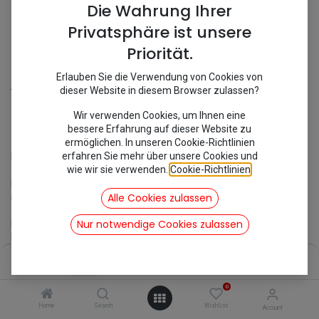
Die Wahrung Ihrer
Privatsphäre ist unsere
Priorität.
Erlauben Sie die Verwendung von Cookies von
Shop
Vorderachse
Handbremsklötze
dieser Website in diesem Browser zulassen?
[301206] Handbremsklötze
Wir verwenden Cookies, um Ihnen eine
bessere Erfahrung auf dieser Website zu
ermöglichen. In unseren Cookie-Richtlinien
erfahren Sie mehr über unsere Cookies und
Handbremsklötze
wie wir sie verwenden.
Cookie-Richtlinien
.
Top Qualität ISO 9001 Zertifiziert
Hergestellt in der EU
Alle Cookies zulassen
mit E-Nummer
Nur notwendige Cookies zulassen
Breite 30,4mm
Höhe 30,4mm
Dicke 7mm
Price:
Add to Cart
Geeigent für:
11,31
€
2CV6 07/1981 - 1990
0
Mehari 08/1978 - 1988
Dyane 08/1979 - 1984
Home
Search
Wishlist
Account
Acadiane 08/1978 - 1984