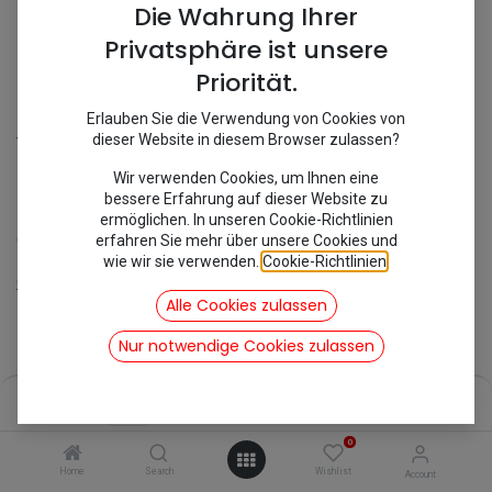
Die Wahrung Ihrer
Privatsphäre ist unsere
Priorität.
Erlauben Sie die Verwendung von Cookies von
Shop
Mehari
Citroën Aufkleber
dieser Website in diesem Browser zulassen?
[5010009] Citroën Aufkleber
Wir verwenden Cookies, um Ihnen eine
bessere Erfahrung auf dieser Website zu
ermöglichen. In unseren Cookie-Richtlinien
erfahren Sie mehr über unsere Cookies und
Citroën Aufkleber
wie wir sie verwenden.
Cookie-Richtlinien
.
Geeignet für:
Alle Cookies zulassen
Citroën
Nur notwendige Cookies zulassen
14,60
€
inkl. Mwst
Price:
Add to Cart
14,60
€
0
Home
Search
Wishlist
Account
Add to Cart
Buy Now