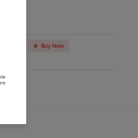
to Cart
Buy Now
m
ite
ere