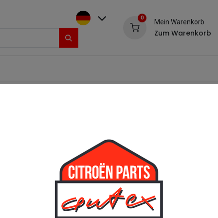
0
Mein Warenkorb
Zum Warenkorb
Kontakt & Reklamation
Impressum
Shop
Heck
Verstärku
[5201539] Verst
Lochausschnitt
Verstärkungsblech Lochausschni
elektrolytisch verzinkt
Verstärkungsblech im Heckholm,
für die Aufnahme der Stoßstang
Geeignet für: