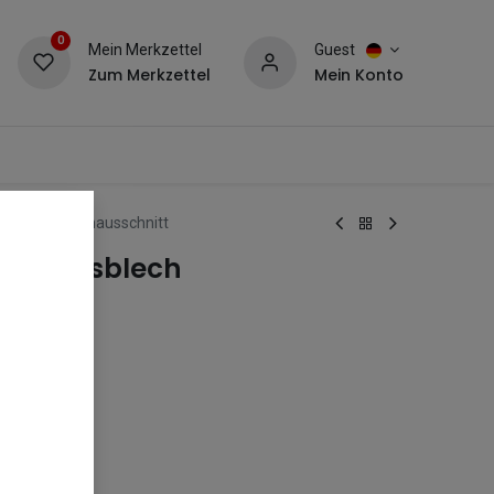
0
Mein Merkzettel
Guest
Zum Merkzettel
Mein Konto
ngsblech Lochausschnitt
ärkungsblech
tt
e.