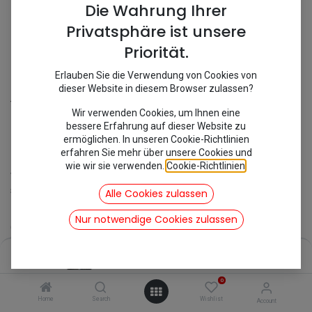
Die Wahrung Ihrer
Privatsphäre ist unsere
Priorität.
Erlauben Sie die Verwendung von Cookies von
dieser Website in diesem Browser zulassen?
Shop
Doppelpferde für die Motorhaube
Wir verwenden Cookies, um Ihnen eine
[699070] Doppelpferde für die
bessere Erfahrung auf dieser Website zu
ermöglichen. In unseren Cookie-Richtlinien
Motorhaube
erfahren Sie mehr über unsere Cookies und
wie wir sie verwenden.
Cookie-Richtlinien
.
Verleihen Sie Ihrer Citroën 2CV den letzten Schliff mit einem
stilvollen Highlight auf der Motorhaube: unseren exklusiven
Alle Cookies zulassen
Doppelpferden aus Edelstahl
.
Nur notwendige Cookies zulassen
Gefertigt aus hochwertigem, rostfreiem Edelstahl verbinden diese
Embleme zeitlose Eleganz mit robuster Langlebigkeit. Die präzise
Price:
Verarbeitung sorgt für eine edle, glänzende Oberfläche, die selbst
Add to Cart
125,50
€
nach Jahren im Straßenverkehr nichts von ihrer Wirkung verliert.
Ob Sonne, Regen oder Winter – dieses Schmuckstück bleibt
0
makellos und setzt ein klares Statement auf jeder Fahrt.
Home
Search
Wishlist
Account