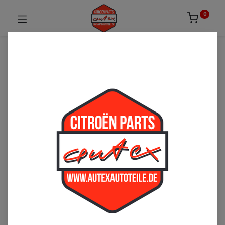
0
UNSICHER ODER NICHT FÜNDIG GEWORDEN?
ZÖGERN SIE NICHT UNS ZU
KONTAKTIEREN!
Per Telefon: 02163-3495803 oder per E-Mail:
sales@autexautoteile.de
Bremse
See All
Radbremszylinder
Vorderachse
Handbremse