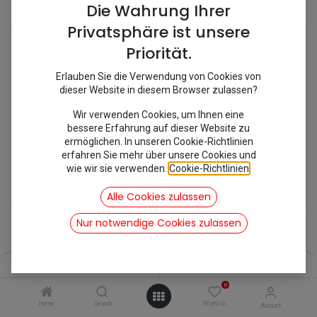
Shop
5 items found.
Die Wahrung Ihrer
Privatsphäre ist unsere
Priorität.
Erlauben Sie die Verwendung von Cookies von
dieser Website in diesem Browser zulassen?
Wir verwenden Cookies, um Ihnen eine
bessere Erfahrung auf dieser Website zu
ermöglichen. In unseren Cookie-Richtlinien
erfahren Sie mehr über unsere Cookies und
wie wir sie verwenden.
Cookie-Richtlinien
.
[281081] Radbremszylinder hinten DOT
[281080/MC565] Radbremszylinder vorne
20,83
€
23,21
€
Alle Cookies zulassen
inkl. Mwst
inkl. Mwst
Nur notwendige Cookies zulassen
Filters
Name (A-Z)
0
Home
Search
Wishlist
Account