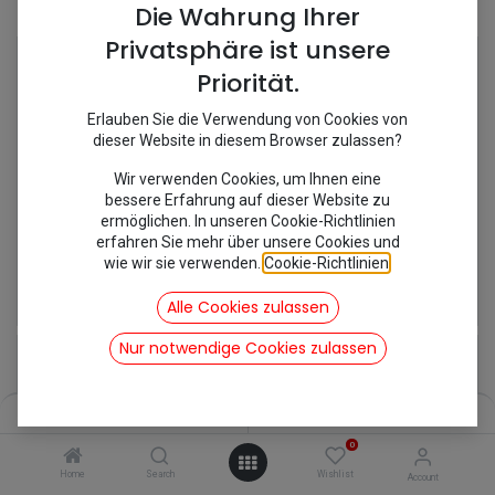
Shop
6 items found.
Die Wahrung Ihrer
Privatsphäre ist unsere
Priorität.
Erlauben Sie die Verwendung von Cookies von
dieser Website in diesem Browser zulassen?
Wir verwenden Cookies, um Ihnen eine
bessere Erfahrung auf dieser Website zu
ermöglichen. In unseren Cookie-Richtlinien
erfahren Sie mehr über unsere Cookies und
wie wir sie verwenden.
Cookie-Richtlinien
.
[251619] Radlager 2CV SKF #
[KIT07/KIT07] Radlagersatz
94,16
€
35,58
€
Alle Cookies zulassen
inkl. Mwst
inkl. Mwst
Nur notwendige Cookies zulassen
Filters
Name (A-Z)
0
Home
Search
Wishlist
Account