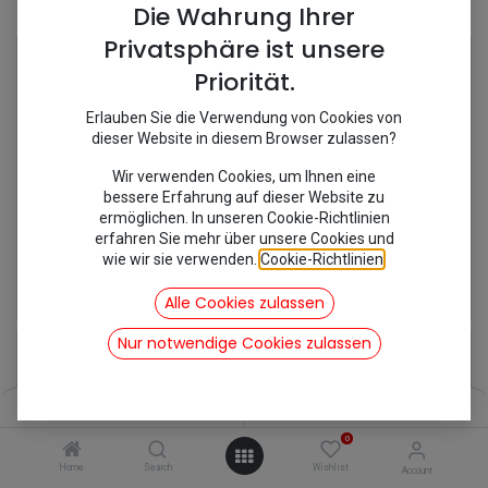
Shop
67 items found.
Die Wahrung Ihrer
Privatsphäre ist unsere
Priorität.
Erlauben Sie die Verwendung von Cookies von
dieser Website in diesem Browser zulassen?
Wir verwenden Cookies, um Ihnen eine
bessere Erfahrung auf dieser Website zu
ermöglichen. In unseren Cookie-Richtlinien
erfahren Sie mehr über unsere Cookies und
wie wir sie verwenden.
Cookie-Richtlinien
.
[690015/MC365] Abdeckgung Tür schwarz vorne rechts/hinten rechts
[699078A] Abdeckung B-Säule -63
7,15
€
10,09
€
Alle Cookies zulassen
inkl. Mwst
inkl. Mwst
Nur notwendige Cookies zulassen
Filters
Name (A-Z)
0
Home
Search
Wishlist
Account