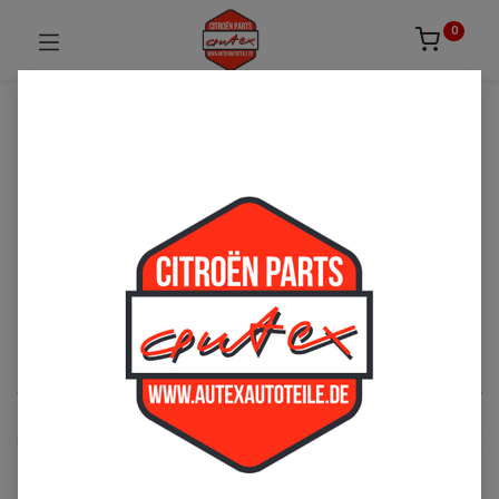
0
UNSICHER ODER NICHT FÜNDIG GEWORDEN?
ZÖGERN SIE NICHT UNS ZU
KONTAKTIEREN!
Per Telefon: 02163-3495803 oder per E-Mail:
sales@autexautoteile.de
Lenkung
See All
Lenkrad/Lenkrohr
Lenkgetriebe
Spurstange