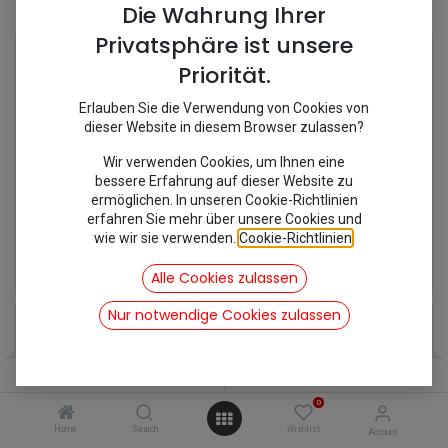
Shop
14 items found.
Die Wahrung Ihrer
Privatsphäre ist unsere
Priorität.
Erlauben Sie die Verwendung von Cookies von
dieser Website in diesem Browser zulassen?
Wir verwenden Cookies, um Ihnen eine
bessere Erfahrung auf dieser Website zu
ermöglichen. In unseren Cookie-Richtlinien
erfahren Sie mehr über unsere Cookies und
wie wir sie verwenden.
Cookie-Richtlinien
.
[241206] Führungslager
[241207] Führungslager 1er Übermaß
15,83
€
15,83
€
Alle Cookies zulassen
inkl. Mwst
inkl. Mwst
Nur notwendige Cookies zulassen
Filters
Name (A-Z)
0
Home
Search
Wishlist
Account