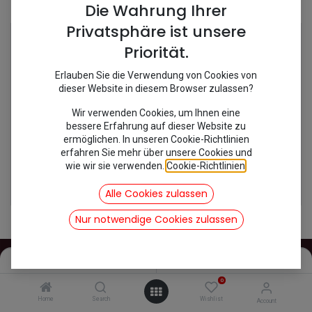
Shop
2 items found.
Die Wahrung Ihrer
Privatsphäre ist unsere
Priorität.
Erlauben Sie die Verwendung von Cookies von
dieser Website in diesem Browser zulassen?
Wir verwenden Cookies, um Ihnen eine
bessere Erfahrung auf dieser Website zu
ermöglichen. In unseren Cookie-Richtlinien
erfahren Sie mehr über unsere Cookies und
wie wir sie verwenden.
Cookie-Richtlinien
.
[341128S] Bremsflüssigkeit 1L DOT 4
[291047] Sicherungblech Bremse hinten
15,49
€
5,12
€
Alle Cookies zulassen
inkl. Mwst
inkl. Mwst
Nur notwendige Cookies zulassen
Filters
Name (A-Z)
0
INFOS
Home
Search
Wishlist
Account