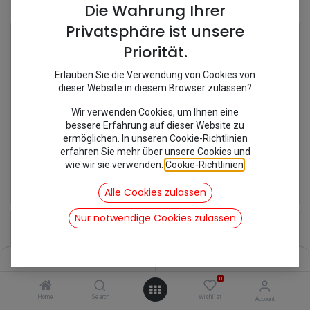
Shop
11 items found.
Die Wahrung Ihrer
Privatsphäre ist unsere
Priorität.
Erlauben Sie die Verwendung von Cookies von
dieser Website in diesem Browser zulassen?
Wir verwenden Cookies, um Ihnen eine
bessere Erfahrung auf dieser Website zu
ermöglichen. In unseren Cookie-Richtlinien
erfahren Sie mehr über unsere Cookies und
wie wir sie verwenden.
Cookie-Richtlinien
.
[241501] Achsschenkelbolzen ##
[241602] Achsschenkelbolzensatz
26,78
€
35,11
€
Alle Cookies zulassen
inkl. Mwst
inkl. Mwst
Nur notwendige Cookies zulassen
Filters
Name (A-Z)
0
Home
Search
Wishlist
Account