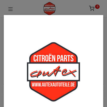
0
UNSICHER ODER NICHT FÜNDIG GEWORDEN?
ZÖGERN SIE NICHT UNS ZU
KONTAKTIEREN!
Per Telefon: 02163-3495803 oder per E-Mail:
sales@autexautoteile.de
Karosserie
See All
Türen
Front
Motorhaube
Bodenbleche