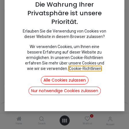
Shop
7 items found.
Die Wahrung Ihrer
Privatsphäre ist unsere
Priorität.
Erlauben Sie die Verwendung von Cookies von
dieser Website in diesem Browser zulassen?
Wir verwenden Cookies, um Ihnen eine
bessere Erfahrung auf dieser Website zu
ermöglichen. In unseren Cookie-Richtlinien
erfahren Sie mehr über unsere Cookies und
wie wir sie verwenden.
Cookie-Richtlinien
.
[520905] Bodenblech Links ab '65
[520906] Bodenblech Rechts ab '65
94,00
€
94,00
€
Alle Cookies zulassen
inkl. Mwst
inkl. Mwst
Nur notwendige Cookies zulassen
Filters
Name (A-Z)
0
Home
Search
Wishlist
Account