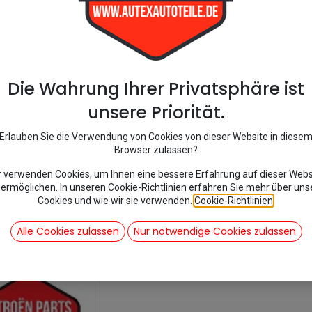
tems
Die Wahrung Ihrer Privatsphäre ist
unsere Priorität.
Erlauben Sie die Verwendung von Cookies von dieser Website in diese
Browser zulassen?
r verwenden Cookies, um Ihnen eine bessere Erfahrung auf dieser Webs
 ermöglichen. In unseren Cookie-Richtlinien erfahren Sie mehr über uns
Cookies und wie wir sie verwenden.
Cookie-Richtlinien
.
Add to Cart
Add to Cart
[270648] Paar Stoßdämpfer hinten Acadiane
[MC1509] Platte für den
[MC1508
Alle Cookies zulassen
Nur notwendige Cookies zulassen
27,05
€
27,05
€
inkl. Mwst
inkl. Mwst