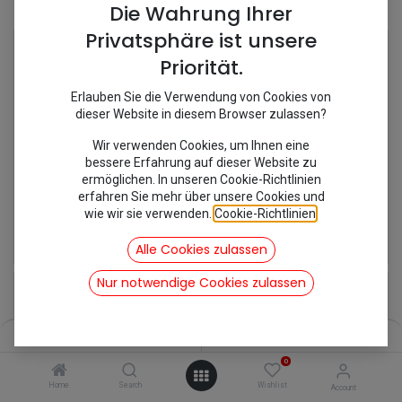
Shop
12 items found.
Die Wahrung Ihrer
Privatsphäre ist unsere
Priorität.
Erlauben Sie die Verwendung von Cookies von
dieser Website in diesem Browser zulassen?
Wir verwenden Cookies, um Ihnen eine
bessere Erfahrung auf dieser Website zu
ermöglichen. In unseren Cookie-Richtlinien
erfahren Sie mehr über unsere Cookies und
wie wir sie verwenden.
Cookie-Richtlinien
.
[545065] Bodenrand hinten
[548250C] Chromekeder Einfassung Scheibe
17,85
€
7,08
€
Alle Cookies zulassen
inkl. Mwst
inkl. Mwst
Nur notwendige Cookies zulassen
Filters
Name (A-Z)
0
Home
Search
Wishlist
Account