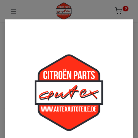
0
UNSICHER ODER NICHT FÜNDIG GEWORDEN?
ZÖGERN SIE NICHT UNS ZU
KONTAKTIEREN!
Per Telefon: 02163-3495803 oder per E-Mail:
sales@autexautoteile.de
Motor
See All
Kraftstoffversorgung
Ölversorgung
Zündung