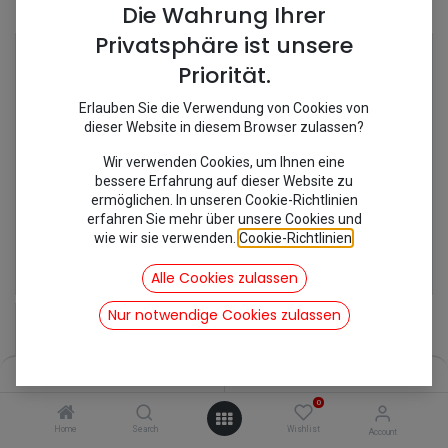
Shop
3 items found.
Die Wahrung Ihrer
Privatsphäre ist unsere
Priorität.
Erlauben Sie die Verwendung von Cookies von
dieser Website in diesem Browser zulassen?
Wir verwenden Cookies, um Ihnen eine
bessere Erfahrung auf dieser Website zu
ermöglichen. In unseren Cookie-Richtlinien
erfahren Sie mehr über unsere Cookies und
wie wir sie verwenden.
Cookie-Richtlinien
.
[341128S] Bremsflüssigkeit 1L DOT 4
[177000] Bremslichtschalter
15,49
€
7,14
€
Alle Cookies zulassen
inkl. Mwst
inkl. Mwst
Nur notwendige Cookies zulassen
Filters
Name (A-Z)
0
Home
Search
Wishlist
Account