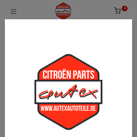
0
UNSICHER ODER NICHT FÜNDIG GEWORDEN?
ZÖGERN SIE NICHT UNS ZU
KONTAKTIEREN!
Per Telefon: 02163-3495803 oder per E-Mail:
sales@autexautoteile.de
Bremse
See All
Vorderachse
Hinterachse
Handbremse