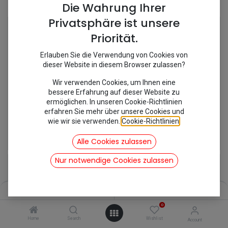
Shop
14 items found.
Die Wahrung Ihrer
Privatsphäre ist unsere
Priorität.
Erlauben Sie die Verwendung von Cookies von
dieser Website in diesem Browser zulassen?
Wir verwenden Cookies, um Ihnen eine
bessere Erfahrung auf dieser Website zu
ermöglichen. In unseren Cookie-Richtlinien
erfahren Sie mehr über unsere Cookies und
wie wir sie verwenden.
Cookie-Richtlinien
.
[548250C] Chromekeder Einfassung Scheibe
[629071] Fensteraufsteller #
7,08
€
8,27
€
Alle Cookies zulassen
inkl. Mwst
inkl. Mwst
Nur notwendige Cookies zulassen
Filters
Name (A-Z)
0
Home
Search
Wishlist
Account