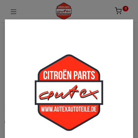
0
UNSICHER ODER NICHT FÜNDIG GEWORDEN?
ZÖGERN SIE NICHT UNS ZU
KONTAKTIEREN!
Per Telefon: 02163-3495803 oder per E-Mail:
sales@autexautoteile.de
Türen
See All
Zubehör