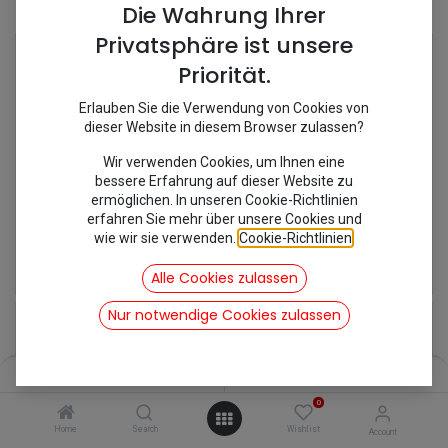
Shop
17 items found.
Die Wahrung Ihrer
Privatsphäre ist unsere
Priorität.
Erlauben Sie die Verwendung von Cookies von
dieser Website in diesem Browser zulassen?
Wir verwenden Cookies, um Ihnen eine
bessere Erfahrung auf dieser Website zu
ermöglichen. In unseren Cookie-Richtlinien
erfahren Sie mehr über unsere Cookies und
wie wir sie verwenden.
Cookie-Richtlinien
.
[695087] Feder Sitzverstellung
[695086] Feder Sitzverstellung
7,90
€
7,90
€
Alle Cookies zulassen
inkl. Mwst
inkl. Mwst
Nur notwendige Cookies zulassen
Filters
Name (A-Z)
0
Home
Search
Wishlist
Account