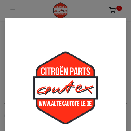
0
UNSICHER ODER NICHT FÜNDIG GEWORDEN?
ZÖGERN SIE NICHT UNS ZU
KONTAKTIEREN!
Per Telefon: 02163-3495803 oder per E-Mail:
sales@autexautoteile.de
AK-AZU
See All
Zubehör
Sitzbezüge