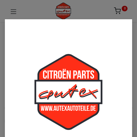
0
UNSICHER ODER NICHT FÜNDIG GEWORDEN?
ZÖGERN SIE NICHT UNS ZU
KONTAKTIEREN!
Per Telefon: 02163-3495803 oder per E-Mail:
sales@autexautoteile.de
Bremse
See All
Vorderachse
Hinterachse
Handbremse