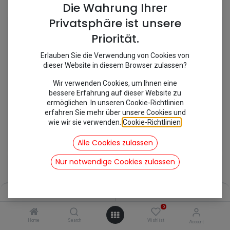
Shop
5 items found.
Die Wahrung Ihrer
Privatsphäre ist unsere
Priorität.
Erlauben Sie die Verwendung von Cookies von
dieser Website in diesem Browser zulassen?
Wir verwenden Cookies, um Ihnen eine
bessere Erfahrung auf dieser Website zu
ermöglichen. In unseren Cookie-Richtlinien
erfahren Sie mehr über unsere Cookies und
wie wir sie verwenden.
Cookie-Richtlinien
.
[341130/MC506] Behälter Bremsflüssigkeit mit Deckel
[341129/MC505] Deckel für Bremsflüssigkeit Behälter
31,77
€
9,40
€
Alle Cookies zulassen
inkl. Mwst
inkl. Mwst
Nur notwendige Cookies zulassen
Filters
Name (A-Z)
0
Home
Search
Wishlist
Account