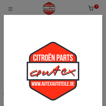
0
UNSICHER ODER NICHT FÜNDIG GEWORDEN?
ZÖGERN SIE NICHT UNS ZU
KONTAKTIEREN!
Per Telefon: 02163-3495803 oder per E-Mail:
sales@autexautoteile.de
Bremse
See All
Vorderachse
Hinterachse
Handbremse