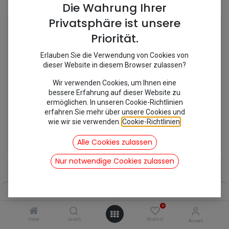
Shop
18 items found.
Die Wahrung Ihrer
Privatsphäre ist unsere
Priorität.
Erlauben Sie die Verwendung von Cookies von
dieser Website in diesem Browser zulassen?
Wir verwenden Cookies, um Ihnen eine
bessere Erfahrung auf dieser Website zu
ermöglichen. In unseren Cookie-Richtlinien
erfahren Sie mehr über unsere Cookies und
wie wir sie verwenden.
Cookie-Richtlinien
.
[301201] Bremsklötze vorne
[281120S/MC631] Bremssattel Neu
19,64
€
142,80
€
Alle Cookies zulassen
inkl. Mwst
inkl. Mwst
Nur notwendige Cookies zulassen
Filters
Name (A-Z)
0
Home
Search
Wishlist
Account