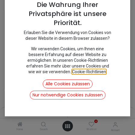
Shop
12 items found.
Die Wahrung Ihrer
Privatsphäre ist unsere
Priorität.
Erlauben Sie die Verwendung von Cookies von
dieser Website in diesem Browser zulassen?
Wir verwenden Cookies, um Ihnen eine
bessere Erfahrung auf dieser Website zu
ermöglichen. In unseren Cookie-Richtlinien
erfahren Sie mehr über unsere Cookies und
wie wir sie verwenden.
Cookie-Richtlinien
.
[691002/MC253A] Felge gelocht
[691001S/KIT85] Felge weiß 2 CV
101,15
€
77,35
€
Alle Cookies zulassen
inkl. Mwst
inkl. Mwst
Nur notwendige Cookies zulassen
Filters
Name (A-Z)
0
Home
Search
Wishlist
Account