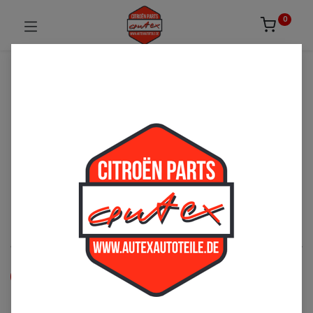
0
UNSICHER ODER NICHT FÜNDIG GEWORDEN?
ZÖGERN SIE NICHT UNS ZU
KONTAKTIEREN!
Per Telefon: 02163-3495803 oder per E-Mail:
sales@autexautoteile.de
Türen
See All
Zubehör