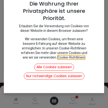
Shop
1 items found.
Die Wahrung Ihrer
Privatsphäre ist unsere
Priorität.
Erlauben Sie die Verwendung von Cookies von
dieser Website in diesem Browser zulassen?
Wir verwenden Cookies, um Ihnen eine
bessere Erfahrung auf dieser Website zu
ermöglichen. In unseren Cookie-Richtlinien
erfahren Sie mehr über unsere Cookies und
wie wir sie verwenden.
Cookie-Richtlinien
.
[548257] Doppelfensterführung 22x13x5
18,45
€
Alle Cookies zulassen
inkl. Mwst
Nur notwendige Cookies zulassen
Filters
Name (A-Z)
0
INFOS
Home
Search
Wishlist
Account