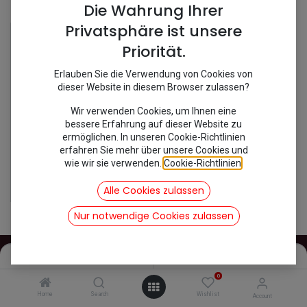
Shop
1 items found.
Die Wahrung Ihrer
Privatsphäre ist unsere
Priorität.
Erlauben Sie die Verwendung von Cookies von
dieser Website in diesem Browser zulassen?
Wir verwenden Cookies, um Ihnen eine
bessere Erfahrung auf dieser Website zu
ermöglichen. In unseren Cookie-Richtlinien
erfahren Sie mehr über unsere Cookies und
wie wir sie verwenden.
Cookie-Richtlinien
.
[100021] Gummidichtung Ölpumpendeckel 2 CV
3,69
€
Alle Cookies zulassen
inkl. Mwst
Nur notwendige Cookies zulassen
Filters
Name (A-Z)
0
INFOS
Home
Search
Wishlist
Account