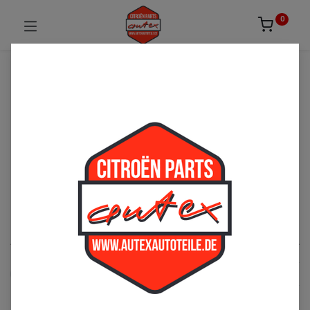
0
UNSICHER ODER NICHT FÜNDIG GEWORDEN?
ZÖGERN SIE NICHT UNS ZU
KONTAKTIEREN!
Per Telefon: 02163-3495803 oder per E-Mail:
sales@autexautoteile.de
Motor
See All
Kraftstoffversorgung
Ölversorgung
Vergaser