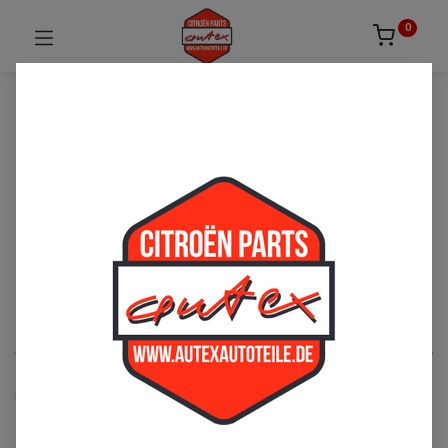
0
UNSICHER ODER NICHT FÜNDIG GEWORDEN?
ZÖGERN SIE NICHT UNS ZU
KONTAKTIEREN!
Per Telefon: 02163-3495803 oder per E-Mail:
sales@autexautoteile.de
Sitze
See All
Sitzbezüge
Zubehör