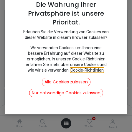
Shop
6 items found.
Die Wahrung Ihrer
Privatsphäre ist unsere
Priorität.
Erlauben Sie die Verwendung von Cookies von
dieser Website in diesem Browser zulassen?
Wir verwenden Cookies, um Ihnen eine
bessere Erfahrung auf dieser Website zu
ermöglichen. In unseren Cookie-Richtlinien
erfahren Sie mehr über unsere Cookies und
wie wir sie verwenden.
Cookie-Richtlinien
.
[699015] Gummi für Sitz
[Kit31] Kit Automatic Gurte vorne (links & rechts)
45,82
€
83,30
€
Alle Cookies zulassen
inkl. Mwst
inkl. Mwst
Nur notwendige Cookies zulassen
Filters
Name (A-Z)
0
Home
Search
Wishlist
Account