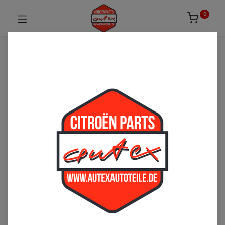
0
UNSICHER ODER NICHT FÜNDIG GEWORDEN?
ZÖGERN SIE NICHT UNS ZU
KONTAKTIEREN!
Per Telefon: 02163-3495803 oder per E-Mail:
sales@autexautoteile.de
Elektrik
See All
Rückleuchte
Anlasser
Batterie
Beleuchtu