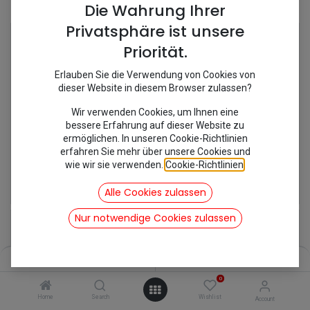
Shop
13 items found.
Die Wahrung Ihrer
Privatsphäre ist unsere
Priorität.
Erlauben Sie die Verwendung von Cookies von
dieser Website in diesem Browser zulassen?
Wir verwenden Cookies, um Ihnen eine
bessere Erfahrung auf dieser Website zu
ermöglichen. In unseren Cookie-Richtlinien
erfahren Sie mehr über unsere Cookies und
wie wir sie verwenden.
Cookie-Richtlinien
.
[120195] Kerzenschachtdichtung
[162042] Kondensator DS/CX
1,79
€
29,75
€
Alle Cookies zulassen
inkl. Mwst
inkl. Mwst
Nur notwendige Cookies zulassen
Filters
Name (A-Z)
0
Home
Search
Wishlist
Account