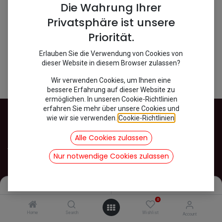
Shop
0 items found.
Die Wahrung Ihrer
Privatsphäre ist unsere
Priorität.
We couldn't find any product!
Erlauben Sie die Verwendung von Cookies von
No product defined in category
DS / Fahrwerk / Hydraulik /
dieser Website in diesem Browser zulassen?
Zubehör
.
Wir verwenden Cookies, um Ihnen eine
bessere Erfahrung auf dieser Website zu
ermöglichen. In unseren Cookie-Richtlinien
erfahren Sie mehr über unsere Cookies und
wie wir sie verwenden.
Cookie-Richtlinien
.
INFOS
Alle Cookies zulassen
Versand
Nur notwendige Cookies zulassen
Datenschutz
Impressum
AGB
Filters
Name (A-Z)
Kontakt
0
Rückgabe und Widerruf von Ware
Home
Search
Wishlist
Account