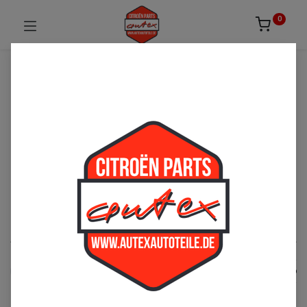
0
UNSICHER ODER NICHT FÜNDIG GEWORDEN?
ZÖGERN SIE NICHT UNS ZU
KONTAKTIEREN!
Per Telefon: 02163-3495803 oder per E-Mail:
sales@autexautoteile.de
Hydraulik
See All
Federkugel
Federzylinder
Steuerung und Regel