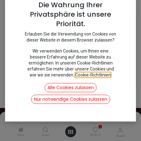
Shop
2 items found.
Die Wahrung Ihrer
Privatsphäre ist unsere
Priorität.
Erlauben Sie die Verwendung von Cookies von
dieser Website in diesem Browser zulassen?
Wir verwenden Cookies, um Ihnen eine
bessere Erfahrung auf dieser Website zu
ermöglichen. In unseren Cookie-Richtlinien
erfahren Sie mehr über unsere Cookies und
wie wir sie verwenden.
Cookie-Richtlinien
.
[100163] Hauptlagersatz DS 20/21/23 + 0,25
[100164] Hauptlagersatz HY/ID19 STD
117,18
€
199,09
€
Alle Cookies zulassen
inkl. Mwst
inkl. Mwst
Nur notwendige Cookies zulassen
Filters
Name (A-Z)
0
INFOS
Home
Search
Wishlist
Account