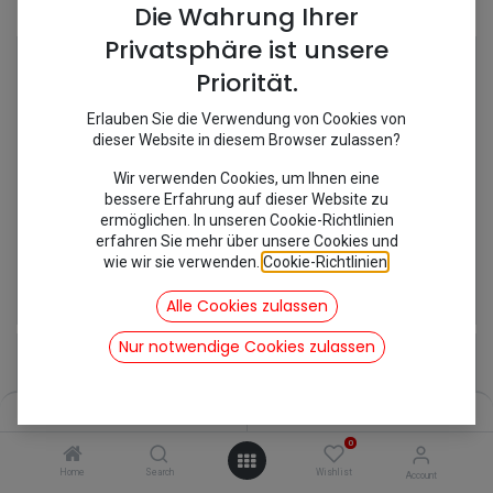
Shop
12 items found.
Die Wahrung Ihrer
Privatsphäre ist unsere
Priorität.
Erlauben Sie die Verwendung von Cookies von
dieser Website in diesem Browser zulassen?
Wir verwenden Cookies, um Ihnen eine
bessere Erfahrung auf dieser Website zu
ermöglichen. In unseren Cookie-Richtlinien
erfahren Sie mehr über unsere Cookies und
wie wir sie verwenden.
Cookie-Richtlinien
.
[691002/MC253A] Felge gelocht
[691001S/KIT85] Felge weiß 2 CV
101,15
€
77,35
€
Alle Cookies zulassen
inkl. Mwst
inkl. Mwst
Nur notwendige Cookies zulassen
Filters
Name (A-Z)
0
Home
Search
Wishlist
Account