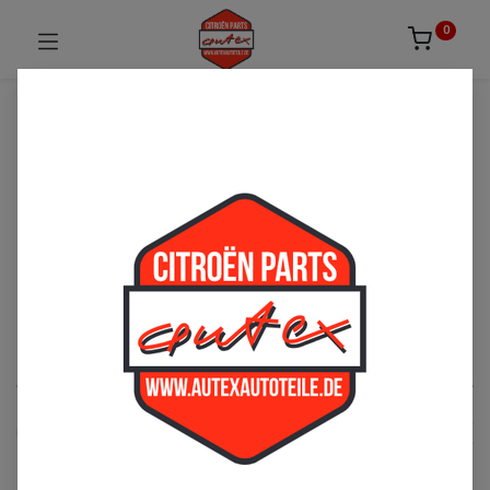
0
UNSICHER ODER NICHT FÜNDIG GEWORDEN?
ZÖGERN SIE NICHT UNS ZU
KONTAKTIEREN!
Per Telefon: 02163-3495803 oder per E-Mail:
sales@autexautoteile.de
Dyane
See All
Sonnenblende/Innenspiegel
Teppich/Fußmatten