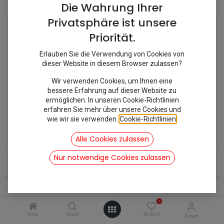
Shop
5 items found.
Die Wahrung Ihrer
Privatsphäre ist unsere
Priorität.
Erlauben Sie die Verwendung von Cookies von
dieser Website in diesem Browser zulassen?
Wir verwenden Cookies, um Ihnen eine
bessere Erfahrung auf dieser Website zu
ermöglichen. In unseren Cookie-Richtlinien
erfahren Sie mehr über unsere Cookies und
wie wir sie verwenden.
Cookie-Richtlinien
.
[695025D] Hutablage Dyane 3 teilig
[695074] Innenverkleidung Dyane
47,60
€
65,00
€
Alle Cookies zulassen
inkl. Mwst
inkl. Mwst
Nur notwendige Cookies zulassen
Filters
Name (A-Z)
0
Home
Search
Wishlist
Account