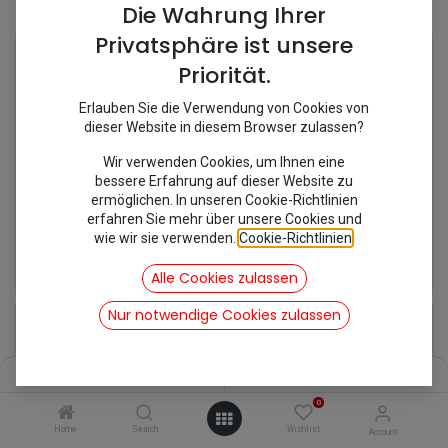
Shop
6 items found.
Die Wahrung Ihrer
Privatsphäre ist unsere
Priorität.
Erlauben Sie die Verwendung von Cookies von
dieser Website in diesem Browser zulassen?
Wir verwenden Cookies, um Ihnen eine
bessere Erfahrung auf dieser Website zu
ermöglichen. In unseren Cookie-Richtlinien
erfahren Sie mehr über unsere Cookies und
wie wir sie verwenden.
Cookie-Richtlinien
.
[353016/MC425] Endrohr kurz
[353015/MC390] Endrohr lang
16,07
€
22,02
€
Alle Cookies zulassen
inkl. Mwst
inkl. Mwst
Nur notwendige Cookies zulassen
Filters
Name (A-Z)
0
Home
Search
Wishlist
Account