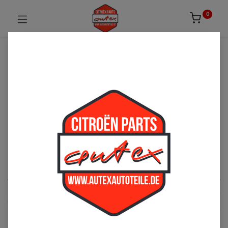
0
UNSICHER ODER NICHT FÜNDIG GEWORDEN?
ZÖGERN SIE NICHT UNS ZU
KONTAKTIEREN!
Per Telefon: 02163-3495803 oder per E-Mail:
sales@autexautoteile.de
Motor
See All
Kraftstoffversorgung
Ölversorgung
Zündung