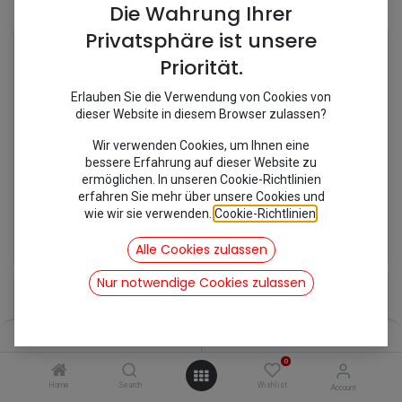
Shop
12 items found.
Die Wahrung Ihrer
Privatsphäre ist unsere
Priorität.
Erlauben Sie die Verwendung von Cookies von
dieser Website in diesem Browser zulassen?
Wir verwenden Cookies, um Ihnen eine
bessere Erfahrung auf dieser Website zu
ermöglichen. In unseren Cookie-Richtlinien
erfahren Sie mehr über unsere Cookies und
wie wir sie verwenden.
Cookie-Richtlinien
.
[654044/MC754A] Adapter Wischermotor
[545190/MC501] Gurt hinten 2CV
5,00
€
30,35
€
Alle Cookies zulassen
inkl. Mwst
inkl. Mwst
Nur notwendige Cookies zulassen
Filters
Name (A-Z)
0
Home
Search
Wishlist
Account