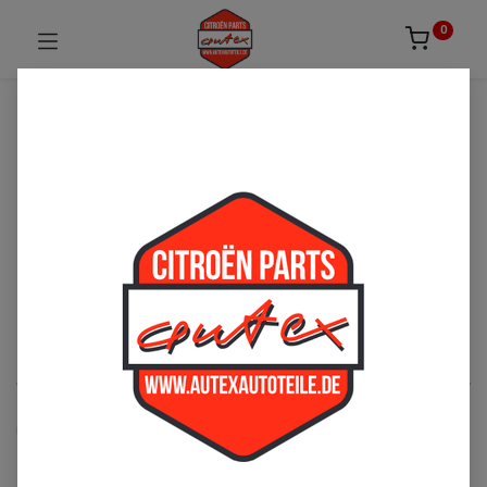
0
UNSICHER ODER NICHT FÜNDIG GEWORDEN?
ZÖGERN SIE NICHT UNS ZU
KONTAKTIEREN!
Per Telefon: 02163-3495803 oder per E-Mail:
sales@autexautoteile.de
Mehari
See All
Gurte
Wischer / Wischerblätter