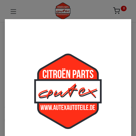
0
UNSICHER ODER NICHT FÜNDIG GEWORDEN?
ZÖGERN SIE NICHT UNS ZU
KONTAKTIEREN!
Per Telefon: 02163-3495803 oder per E-Mail:
sales@autexautoteile.de
All Products
See All
Isolierung
Schrauben
Muttern
Elektronik