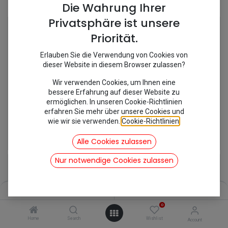
Shop
81 items found.
Die Wahrung Ihrer
Privatsphäre ist unsere
Priorität.
Erlauben Sie die Verwendung von Cookies von
dieser Website in diesem Browser zulassen?
Wir verwenden Cookies, um Ihnen eine
bessere Erfahrung auf dieser Website zu
ermöglichen. In unseren Cookie-Richtlinien
erfahren Sie mehr über unsere Cookies und
wie wir sie verwenden.
Cookie-Richtlinien
.
[750007] 14er Nuss Ventilator
[750008] 46 er Maul Federtopfmutter
23,80
€
35,88
€
Alle Cookies zulassen
inkl. Mwst
inkl. Mwst
Nur notwendige Cookies zulassen
Filters
Name (A-Z)
0
Home
Search
Wishlist
Account