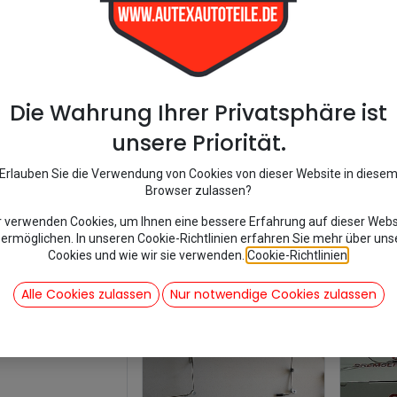
1 items
Die Wahrung Ihrer Privatsphäre ist
unsere Priorität.
Erlauben Sie die Verwendung von Cookies von dieser Website in diese
Browser zulassen?
r verwenden Cookies, um Ihnen eine bessere Erfahrung auf dieser Webs
 ermöglichen. In unseren Cookie-Richtlinien erfahren Sie mehr über uns
Cookies und wie wir sie verwenden.
Cookie-Richtlinien
.
Add to Cart
Add to Cart
[331100/MC794] Bremsleitung Spritzwand
[331069] Bremsleitung hinten Satz
Alle Cookies zulassen
Nur notwendige Cookies zulassen
82,11
€
27,37
€
inkl. Mwst
inkl. Mwst