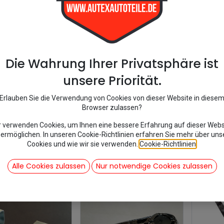
 items
Die Wahrung Ihrer Privatsphäre ist
unsere Priorität.
Erlauben Sie die Verwendung von Cookies von dieser Website in diese
Browser zulassen?
r verwenden Cookies, um Ihnen eine bessere Erfahrung auf dieser Webs
 ermöglichen. In unseren Cookie-Richtlinien erfahren Sie mehr über uns
Cookies und wie wir sie verwenden.
Cookie-Richtlinien
.
Add to Cart
Add to Cart
[100113] Feder Handbremszug 2 CV
[301206HL] Haltefeder Handbremsklötze links
Alle Cookies zulassen
Nur notwendige Cookies zulassen
1,79
€
1,79
€
inkl. Mwst
inkl. Mwst
i