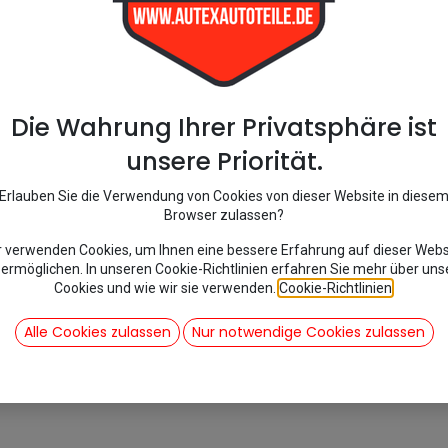
Die Wahrung Ihrer Privatsphäre ist
unsere Priorität.
Erlauben Sie die Verwendung von Cookies von dieser Website in diese
Browser zulassen?
r verwenden Cookies, um Ihnen eine bessere Erfahrung auf dieser Webs
 ermöglichen. In unseren Cookie-Richtlinien erfahren Sie mehr über uns
Cookies und wie wir sie verwenden.
Cookie-Richtlinien
.
Add to Cart
Add to Cart
[171010] Glühlampe 12V 45/40W Bilux
[171032] Glühlampe 12V 45/40W gelb Bilux
Alle Cookies zulassen
Nur notwendige Cookies zulassen
4,64
€
inkl. Mwst
inkl. Mwst