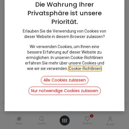
Shop
6 items found.
Die Wahrung Ihrer
Privatsphäre ist unsere
Priorität.
Erlauben Sie die Verwendung von Cookies von
dieser Website in diesem Browser zulassen?
Wir verwenden Cookies, um Ihnen eine
bessere Erfahrung auf dieser Website zu
ermöglichen. In unseren Cookie-Richtlinien
erfahren Sie mehr über unsere Cookies und
wie wir sie verwenden.
Cookie-Richtlinien
.
[MC1509] Platte für den
[MC1508] Platte für den
27,05
€
27,05
€
Alle Cookies zulassen
inkl. Mwst
inkl. Mwst
Nur notwendige Cookies zulassen
Filters
Name (A-Z)
0
Home
Search
Wishlist
Account