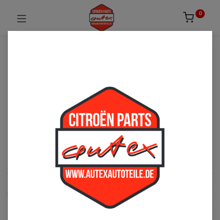
0
UNSICHER ODER NICHT FÜNDIG GEWORDEN?
ZÖGERN SIE NICHT UNS ZU
KONTAKTIEREN!
Per Telefon: 02163-3495803 oder per E-Mail:
sales@autexautoteile.de
AK-AZU
See All
Kraftstoffversorgung
Ölversorgung
Auspuff