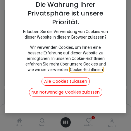
Shop
28 items found.
Die Wahrung Ihrer
Privatsphäre ist unsere
Priorität.
Erlauben Sie die Verwendung von Cookies von
dieser Website in diesem Browser zulassen?
Wir verwenden Cookies, um Ihnen eine
bessere Erfahrung auf dieser Website zu
ermöglichen. In unseren Cookie-Richtlinien
erfahren Sie mehr über unsere Cookies und
wie wir sie verwenden.
Cookie-Richtlinien
.
[105320A] Abluftschlauch Gummi
[140253/MC589] Abstandstück Benzinpumpe
14,28
€
7,02
€
Alle Cookies zulassen
inkl. Mwst
inkl. Mwst
Nur notwendige Cookies zulassen
Filters
Name (A-Z)
0
Home
Search
Wishlist
Account