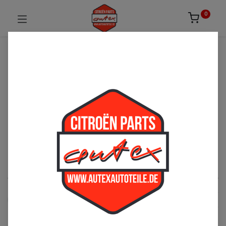
0
UNSICHER ODER NICHT FÜNDIG GEWORDEN?
ZÖGERN SIE NICHT UNS ZU
KONTAKTIEREN!
Per Telefon: 02163-3495803 oder per E-Mail:
sales@autexautoteile.de
Motor
See All
Kraftstoffversorgung
Ölversorgung
Auspuff