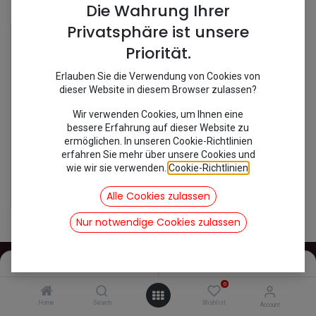
Shop
1 items found.
Die Wahrung Ihrer
Privatsphäre ist unsere
Priorität.
Erlauben Sie die Verwendung von Cookies von
dieser Website in diesem Browser zulassen?
Wir verwenden Cookies, um Ihnen eine
bessere Erfahrung auf dieser Website zu
ermöglichen. In unseren Cookie-Richtlinien
erfahren Sie mehr über unsere Cookies und
wie wir sie verwenden.
Cookie-Richtlinien
.
[100021] Gummidichtung Ölpumpendeckel 2 CV
3,69
€
Alle Cookies zulassen
inkl. Mwst
Nur notwendige Cookies zulassen
Filters
Name (A-Z)
0
INFOS
Home
Search
Wishlist
Account