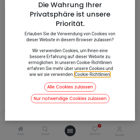
Shop
28 items found.
Die Wahrung Ihrer
Privatsphäre ist unsere
Priorität.
Erlauben Sie die Verwendung von Cookies von
dieser Website in diesem Browser zulassen?
Wir verwenden Cookies, um Ihnen eine
bessere Erfahrung auf dieser Website zu
ermöglichen. In unseren Cookie-Richtlinien
erfahren Sie mehr über unsere Cookies und
wie wir sie verwenden.
Cookie-Richtlinien
.
[182247] Anlasser 2cv
[177090/MC438] Blinkrelais 12V
78,54
€
7,02
€
Alle Cookies zulassen
inkl. Mwst
inkl. Mwst
Nur notwendige Cookies zulassen
Filters
Name (A-Z)
0
Home
Search
Wishlist
Account