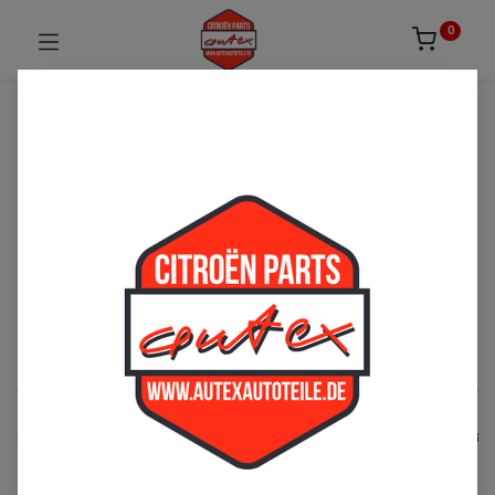
0
UNSICHER ODER NICHT FÜNDIG GEWORDEN?
ZÖGERN SIE NICHT UNS ZU
KONTAKTIEREN!
Per Telefon: 02163-3495803 oder per E-Mail:
sales@autexautoteile.de
AMI
See All
Lichtmaschine
Zündung
Blinker
Anlasse