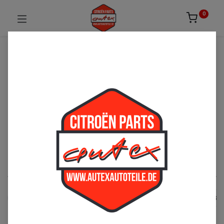
0
UNSICHER ODER NICHT FÜNDIG GEWORDEN?
ZÖGERN SIE NICHT UNS ZU
KONTAKTIEREN!
Per Telefon: 02163-3495803 oder per E-Mail:
sales@autexautoteile.de
Elektrik
See All
Lichtmaschine
Zündung
Blinker
Anlasse