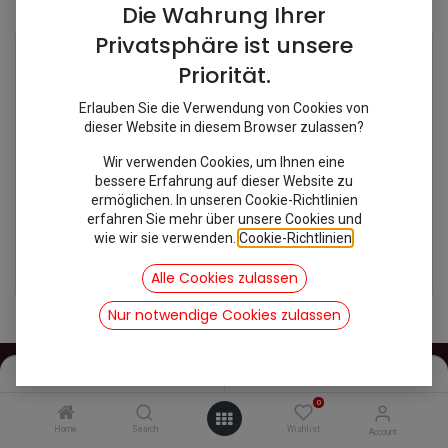
Shop
2 items found.
Die Wahrung Ihrer
Privatsphäre ist unsere
Priorität.
Erlauben Sie die Verwendung von Cookies von
dieser Website in diesem Browser zulassen?
Wir verwenden Cookies, um Ihnen eine
bessere Erfahrung auf dieser Website zu
ermöglichen. In unseren Cookie-Richtlinien
erfahren Sie mehr über unsere Cookies und
wie wir sie verwenden.
Cookie-Richtlinien
.
[457041] Rückfahrleuchte weiß
[177013] Rückfahrschalter
22,02
€
18,92
€
Alle Cookies zulassen
inkl. Mwst
inkl. Mwst
Nur notwendige Cookies zulassen
Filters
Name (A-Z)
0
INFOS
Home
Search
Wishlist
Account