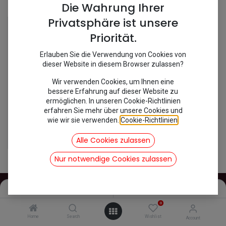
Shop
1 items found.
Die Wahrung Ihrer
Privatsphäre ist unsere
Priorität.
Erlauben Sie die Verwendung von Cookies von
dieser Website in diesem Browser zulassen?
Wir verwenden Cookies, um Ihnen eine
bessere Erfahrung auf dieser Website zu
ermöglichen. In unseren Cookie-Richtlinien
erfahren Sie mehr über unsere Cookies und
wie wir sie verwenden.
Cookie-Richtlinien
.
[544355] Pluskabel
18,45
€
Alle Cookies zulassen
inkl. Mwst
Nur notwendige Cookies zulassen
Filters
Name (A-Z)
0
INFOS
Home
Search
Wishlist
Account