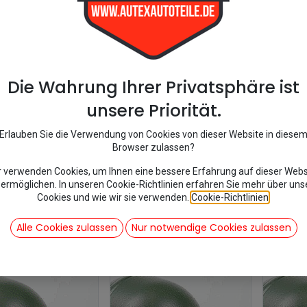
Die Wahrung Ihrer Privatsphäre ist
unsere Priorität.
Erlauben Sie die Verwendung von Cookies von dieser Website in diese
Browser zulassen?
r verwenden Cookies, um Ihnen eine bessere Erfahrung auf dieser Webs
 ermöglichen. In unseren Cookie-Richtlinien erfahren Sie mehr über uns
Cookies und wie wir sie verwenden.
Cookie-Richtlinien
.
Add to Cart
Add to Cart
0] Druckspeicher
[270694G] Federkugel BX Limousine GTI hinten
Alle Cookies zulassen
Nur notwendige Cookies zulassen
€
62,48
€
62,48
inkl. Mwst
inkl. Mwst