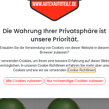
Die Wahrung Ihrer Privatsphäre ist
unsere Priorität.
Erlauben Sie die Verwendung von Cookies von dieser Website in diese
Browser zulassen?
r verwenden Cookies, um Ihnen eine bessere Erfahrung auf dieser Webs
 ermöglichen. In unseren Cookie-Richtlinien erfahren Sie mehr über uns
Cookies und wie wir sie verwenden.
Cookie-Richtlinien
.
Add to Cart
Add to Cart
0] Druckspeicher
[270691X] Federkugel hinten DS 26 Bar
Alle Cookies zulassen
Nur notwendige Cookies zulassen
€
62,48
€
62,48
inkl. Mwst
inkl. Mwst