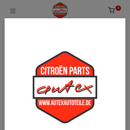
0
UNSICHER ODER NICHT FÜNDIG GEWORDEN?
ZÖGERN SIE NICHT UNS ZU
KONTAKTIEREN!
Per Telefon: 02163-3495803 oder per E-Mail:
sales@autexautoteile.de
Mehari
See All
Armaturenbrett
Body
Front
Heck