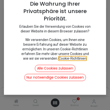
Shop
133 items found.
Die Wahrung Ihrer
Privatsphäre ist unsere
Priorität.
Erlauben Sie die Verwendung von Cookies von
dieser Website in diesem Browser zulassen?
Wir verwenden Cookies, um Ihnen eine
bessere Erfahrung auf dieser Website zu
ermöglichen. In unseren Cookie-Richtlinien
erfahren Sie mehr über unsere Cookies und
wie wir sie verwenden.
Cookie-Richtlinien
.
[MC417BLE] Abdeckung Kette Heckklapp
[MC742] Adapter für Fensterhalter Mehari
5,22
€
9,04
€
Alle Cookies zulassen
inkl. Mwst
inkl. Mwst
Nur notwendige Cookies zulassen
Filters
Name (A-Z)
0
Home
Search
Wishlist
Account