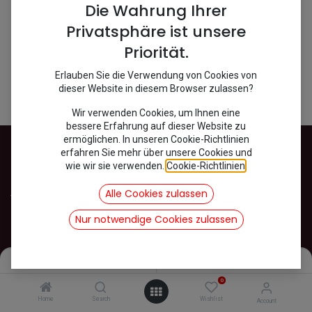
Shop
0 items found.
Die Wahrung Ihrer
Privatsphäre ist unsere
Priorität.
We couldn't find any product!
Erlauben Sie die Verwendung von Cookies von
No product defined in category
Mehari / Karosserie / Body
.
dieser Website in diesem Browser zulassen?
Wir verwenden Cookies, um Ihnen eine
bessere Erfahrung auf dieser Website zu
ermöglichen. In unseren Cookie-Richtlinien
erfahren Sie mehr über unsere Cookies und
wie wir sie verwenden.
Cookie-Richtlinien
.
INFOS
Alle Cookies zulassen
Versand
Datenschutz
Nur notwendige Cookies zulassen
Impressum
AGB
Filters
Name (A-Z)
Kontakt
Rückgabe und Widerruf von Ware
0
Home
Search
Wishlist
Account