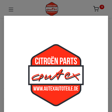
0
UNSICHER ODER NICHT FÜNDIG GEWORDEN?
ZÖGERN SIE NICHT UNS ZU
KONTAKTIEREN!
Per Telefon: 02163-3495803 oder per E-Mail:
sales@autexautoteile.de
Karosserie
See All
Armaturenbrett
Body
Front
Heck